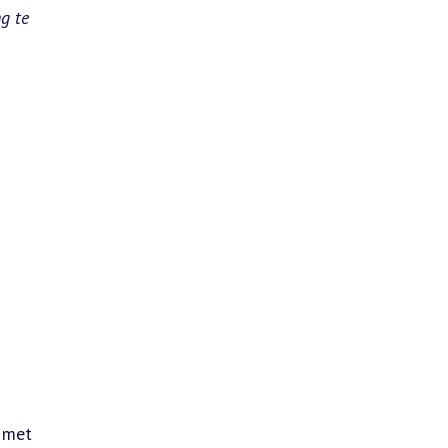
g te
 met