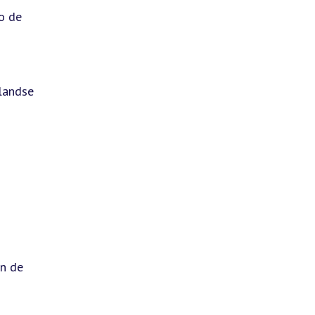
o de
landse
an de