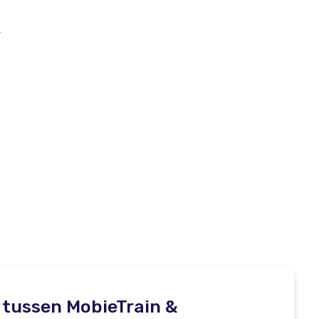
r
 tussen MobieTrain &