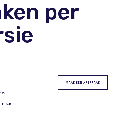
aken per
sie
MAAK EEN AFSPRAAK
ens
impact