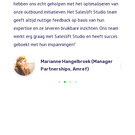
ment.
hebben ons echt geholpen met het optimaliseren van
maat g
et.
onze outbound initiatieven. Het Saleslift Studio team
ontmoe
dit
geeft altijd nuttige feedback op basis van hun
prospec
en. Een
expertise en ze leveren bruikbare inzichten. Ons team
begonn
o erg
werkt erg graag met Saleslift Studio en heeft succes
ontwikk
geboekt met hun inspanningen!”
succes
nt
Marianne Hangelbroek (Manager
Partnerships, Amref)