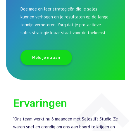
Doe mee en leer strategieën die je sales
kunnen verhogen en je resultaten op de lange
termijn verbeteren. Zorg dat je pro-actieve
sales strategie klaar staat voor de toekomst.
Meld je nu aan
Ervaringen
leslift
“Ons team werkt nu 6 maanden met Saleslift Studio. Ze
“De ee
n hoef
waren snel en grondig om ons aan boord te krijgen en
was ve