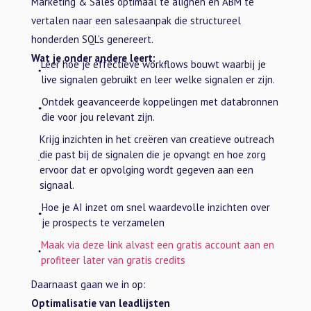
Marketing & Sales optimaal te alignen en ABM te
vertalen naar een salesaanpak die structureel
honderden SQL’s genereert.
Wat je onder andere leert:
Leer hoe je effectieve workflows bouwt waarbij je
live signalen gebruikt en leer welke signalen er zijn.
Ontdek geavanceerde koppelingen met databronnen
die voor jou relevant zijn.
Krijg inzichten in het creëren van creatieve outreach
die past bij de signalen die je opvangt en hoe zorg
ervoor dat er opvolging wordt gegeven aan een
signaal.
Hoe je AI inzet om snel waardevolle inzichten over
je prospects te verzamelen
Maak via deze link alvast een gratis account aan en
profiteer later van gratis credits
Daarnaast gaan we in op:
Optimalisatie van leadlijsten