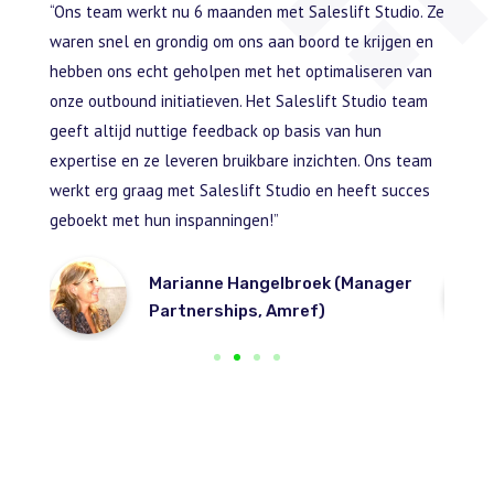
leslift
“Ons team werkt nu 6 maanden met Saleslift Studio. Ze
“De ee
n hoef
waren snel en grondig om ons aan boord te krijgen en
was ve
ment.
hebben ons echt geholpen met het optimaliseren van
maat g
et.
onze outbound initiatieven. Het Saleslift Studio team
ontmoe
dit
geeft altijd nuttige feedback op basis van hun
prospec
en. Een
expertise en ze leveren bruikbare inzichten. Ons team
begonn
o erg
werkt erg graag met Saleslift Studio en heeft succes
ontwikk
geboekt met hun inspanningen!”
succes
nt
Marianne Hangelbroek (Manager
Partnerships, Amref)